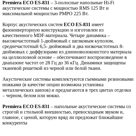
Premiera ECO ES-831
– 3-полосные напольные Hi-Fi
акустические системы с мощностью RMS 125 Вт и
максимальной мощностью PMPO 225 Вт.
Корпус акустических систем
ECO ES-831
имеет
фазоинверторную конструкцию и изготовлен из
качественного MDF-материала. Четыре динамика –
высокочастотный 1-дюймовый с шелковым куполом,
среднечастотный 6,5- дюймовый и два низкочастотных 8-
дюймовых с диффузорами из длинноволокнистого материала
на целлюлозной основе – обеспечивают воспроизведение в
диапазоне частот от 28 Гц до 36 кГц. Динамики защищены
тканевой решеткой из черной или белой ткани.
Акустические системы комплектуются съемными резиновыми
ножками (в качестве опции возможна установка
металлических шипов) и предлагаются в трех цветах отделки
– черном, белом или мокко.
Premiera ECO ES-831
– напольные акустические системы со
строгой и стильной внешностью, превосходным звуком и,
главное, с ценой, которую вряд ли предложат ближайшие
конкуренты