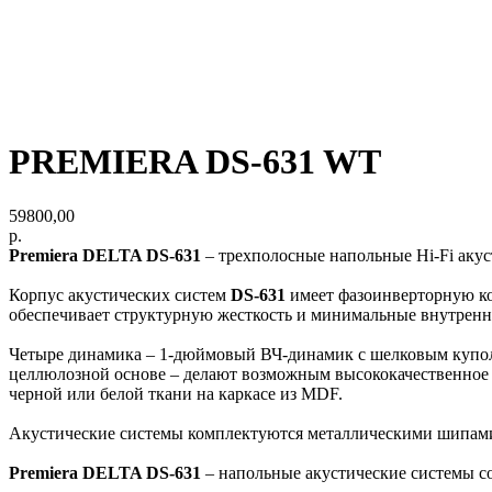
PREMIERA DS-631 WT
59800,00
р.
Premiera DELTA DS-631
– трехполосные напольные Hi-Fi аку
Корпус акустических систем
DS-631
имеет фазоинверторную ко
обеспечивает структурную жесткость и минимальные внутренни
Четыре динамика – 1-дюймовый ВЧ-динамик с шелковым куполо
целлюлозной основе – делают возможным высококачественное в
черной или белой ткани на каркасе из MDF.
Акустические системы комплектуются металлическими шипами и
Premiera DELTA DS-631
– напольные акустические системы с