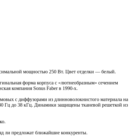
симальной мощностью 250 Вт. Цвет отделки — белый.
гинальная форма корпуса с «лютнеобразным» сечением
кая компания Sonus Faber в 1990-х.
ймовых с диффузорами из длинноволокнистого материала на
30 Гц до 38 кГц. Динамики защищены тканевой решеткой из
ко.
ряд ли предложат ближайшие конкуренты.