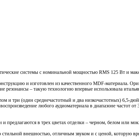
стические системы с номинальной мощностью RMS 125 Вт и мак
нструкцию и изготовлен из качественного MDF-материала. Ори
е резонансы – такую технологию впервые использовала итальянс
м и три (один среднечастотный и два низкочастотных) 6,5-дю
оспроизведение любого аудиоматериала в диапазоне частот от 
 предлагаются в трех цветах отделки – черном, белом или мок
о стильной внешностью, отличным звуком и с ценой, которую в