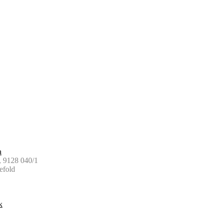
a
 9128 040/1
efold
k