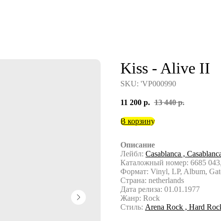
Kiss - Alive II
SKU:
'VP000990
11 200
р.
13 440
р.
В корзину
Описание
Лейбл:
Casablanca ,
Casablanc
Каталожный номер: 6685 043,
Формат: Vinyl, LP, Album, Gat
Страна: netherlands
Дата релиза: 01.01.1977
Жанр: Rock
Стиль:
Arena Rock ,
Hard Roc