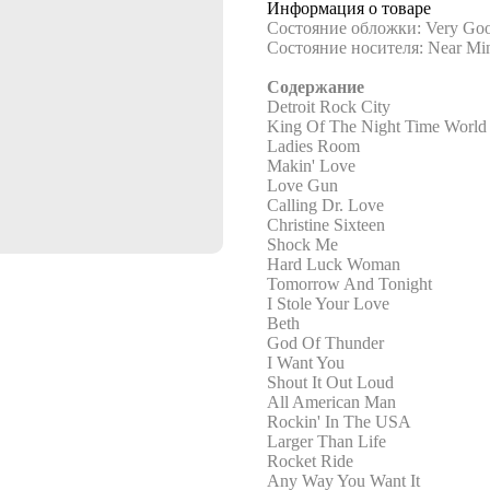
Информация о товаре
Состояние обложки: Very Goo
Состояние носителя: Near Mi
Содержание
Detroit Rock City
King Of The Night Time World
Ladies Room
Makin' Love
Love Gun
Calling Dr. Love
Christine Sixteen
Shock Me
Hard Luck Woman
Tomorrow And Tonight
I Stole Your Love
Beth
God Of Thunder
I Want You
Shout It Out Loud
All American Man
Rockin' In The USA
Larger Than Life
Rocket Ride
Any Way You Want It