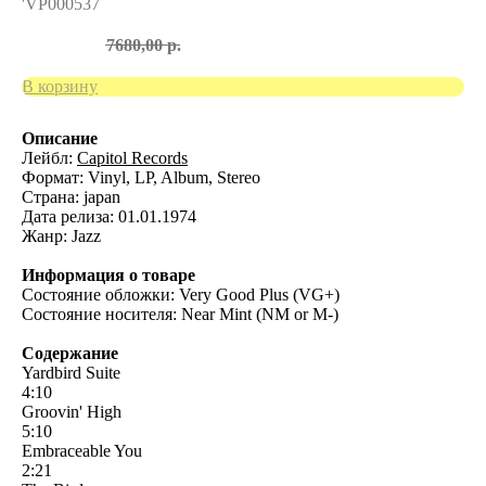
'VP000537
6400,00
р.
7680,00
р.
В корзину
Описание
Лейбл:
Capitol Records
Формат: Vinyl, LP, Album, Stereo
Страна: japan
Дата релиза: 01.01.1974
Жанр: Jazz
Информация о товаре
Состояние обложки: Very Good Plus (VG+)
Состояние носителя: Near Mint (NM or M-)
Содержание
Yardbird Suite
4:10
Groovin' High
5:10
Embraceable You
2:21