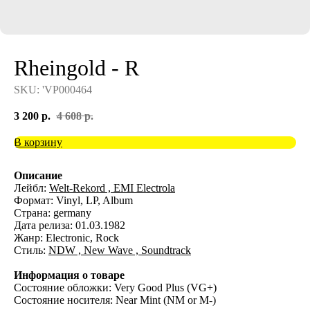
Rheingold - R
SKU:
'VP000464
3 200
р.
4 608
р.
В корзину
Описание
Лейбл:
Welt-Rekord ,
EMI Electrola
Формат: Vinyl, LP, Album
Страна: germany
Дата релиза: 01.03.1982
Жанр: Electronic, Rock
Стиль:
NDW ,
New Wave ,
Soundtrack
Информация о товаре
Состояние обложки: Very Good Plus (VG+)
Состояние носителя: Near Mint (NM or M-)