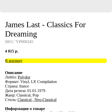
James Last - Classics For
Dreaming
SKU:
'VP000245
4 815
р.
В корзину
Описание
Лейбл:
Polydor
Формат: Vinyl, LP, Compilation
Страна: france
Дата релиза: 01.01.1979
Жанр: Classical, Pop
Стиль:
Classical ,
Neo-Classical
Информация о товаре