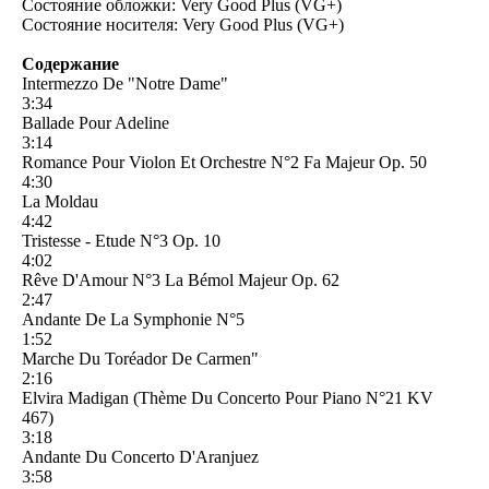
Состояние обложки: Very Good Plus (VG+)
Состояние носителя: Very Good Plus (VG+)
Содержание
Intermezzo De "Notre Dame"
3:34
Ballade Pour Adeline
3:14
Romance Pour Violon Et Orchestre N°2 Fa Majeur Op. 50
4:30
La Moldau
4:42
Tristesse - Etude N°3 Op. 10
4:02
Rêve D'Amour N°3 La Bémol Majeur Op. 62
2:47
Andante De La Symphonie N°5
1:52
Marche Du Toréador De Carmen"
2:16
Elvira Madigan (Thème Du Concerto Pour Piano N°21 KV
467)
3:18
Andante Du Concerto D'Aranjuez
3:58