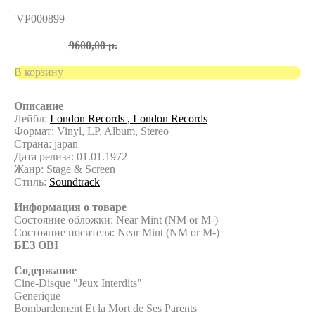
Track Recording
'VP000899
8000,00
р.
9600,00
р.
В корзину
Описание
Лейбл:
London Records ,
London Records
Формат: Vinyl, LP, Album, Stereo
Страна: japan
Дата релиза: 01.01.1972
Жанр: Stage & Screen
Стиль:
Soundtrack
Информация о товаре
Состояние обложки: Near Mint (NM or M-)
Состояние носителя: Near Mint (NM or M-)
БЕЗ OBI
Содержание
Cine-Disque "Jeux Interdits"
Generique
Bombardement Et la Mort de Ses Parents