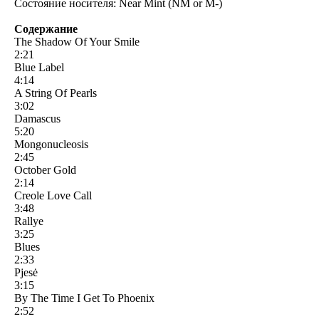
Состояние носителя: Near Mint (NM or M-)
Содержание
The Shadow Of Your Smile
2:21
Blue Label
4:14
A String Of Pearls
3:02
Damascus
5:20
Mongonucleosis
2:45
October Gold
2:14
Creole Love Call
3:48
Rallye
3:25
Blues
2:33
Pjesė
3:15
By The Time I Get To Phoenix
2:52