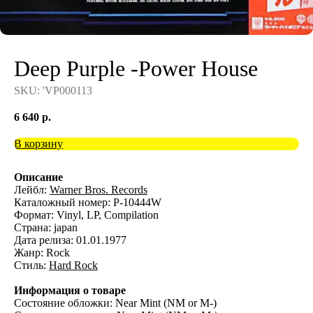
Deep Purple -Power House
SKU:
'VP000113
6 640
р.
В корзину
Описание
Лейбл:
Warner Bros. Records
Каталожный номер: P-10444W
Формат: Vinyl, LP, Compilation
Страна: japan
Дата релиза: 01.01.1977
Жанр: Rock
Стиль:
Hard Rock
Информация о товаре
Состояние обложки: Near Mint (NM or M-)