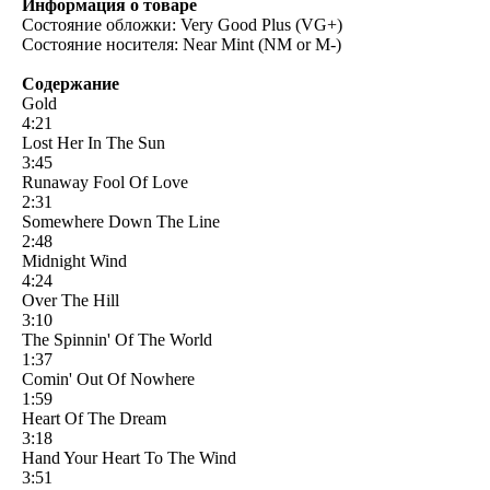
Информация о товаре
Состояние обложки: Very Good Plus (VG+)
Состояние носителя: Near Mint (NM or M-)
Содержание
Gold
4:21
Lost Her In The Sun
3:45
Runaway Fool Of Love
2:31
Somewhere Down The Line
2:48
Midnight Wind
4:24
Over The Hill
3:10
The Spinnin' Of The World
1:37
Comin' Out Of Nowhere
1:59
Heart Of The Dream
3:18
Hand Your Heart To The Wind
3:51