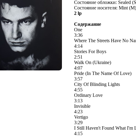
Состояние обложки: Sealed (
Состояние носителя: Mint (M
2 lp
Содержание
One
3:36
Where The Streets Have No N
4:14
Stories For Boys
2:51
Walk On (Ukraine)
4:07
Pride (In The Name Of Love)
3:57
City Of Blinding Lights
4:55
Ordinary Love
3:13
Invisible
4:23
Vertigo
3:29
I Still Haven't Found What I'm
4:15