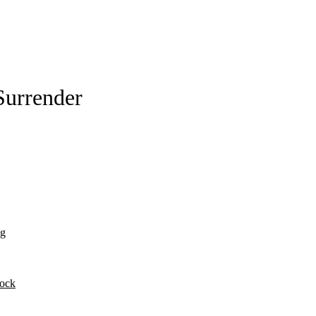
Surrender
0g
Rock