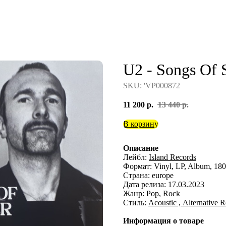
U2 - Songs Of 
SKU:
'VP000872
11 200
р.
13 440
р.
В корзину
Описание
Лейбл:
Island Records
Формат: Vinyl, LP, Album, 18
Страна: europe
Дата релиза: 17.03.2023
Жанр: Pop, Rock
Стиль:
Acoustic ,
Alternative 
Информация о товаре