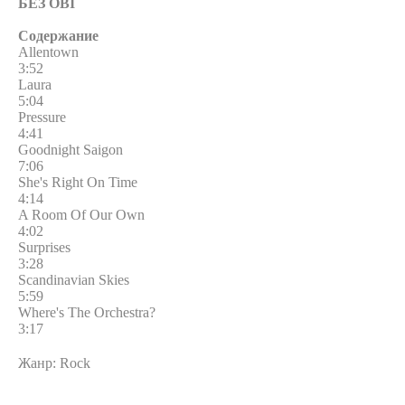
БЕЗ OBI
Содержание
Allentown
3:52
Laura
5:04
Pressure
4:41
Goodnight Saigon
7:06
She's Right On Time
4:14
A Room Of Our Own
4:02
Surprises
3:28
Scandinavian Skies
5:59
Where's The Orchestra?
3:17
Жанр: Rock