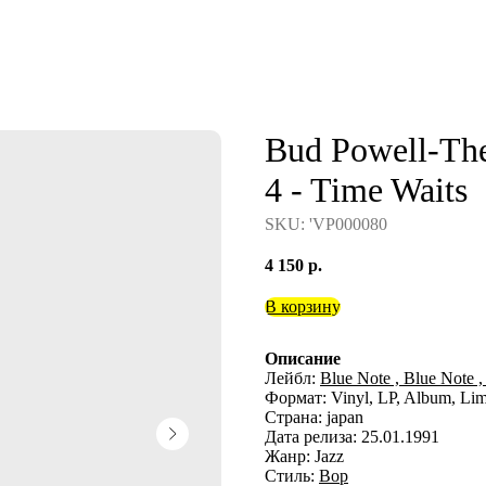
Bud Powell-The
4 - Time Waits
SKU:
'VP000080
4 150
р.
В корзину
Описание
Лейбл:
Blue Note ,
Blue Note ,
Формат: Vinyl, LP, Album, Limi
Страна: japan
Дата релиза: 25.01.1991
Жанр: Jazz
Стиль:
Bop