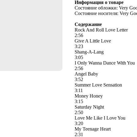
Информация о товаре
Состояние обложки: Very Go
Состояние носителя: Very Go
Содержание
Rock And Roll Love Letter
2:56
Give A Little Love
3:23
Shang-A-Lang
3:05
I Only Wanna Dance With You
2:56
Angel Baby
3:52
Summer Love Sensation
3:11
Money Honey
3:15
Saturday Night
2:50
Love Me Like I Love You
3:20
My Teenage Heart
2:31