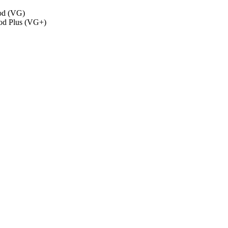
od (VG)
od Plus (VG+)