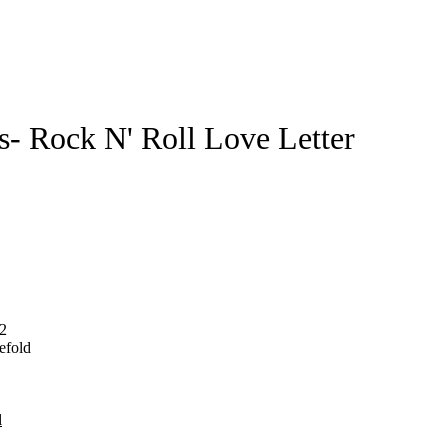
s- Rock N' Roll Love Letter
2
efold
l